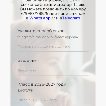
Заполните форму, и с Вами
свяжется администратор. Также
Вы можете позвонить по номеру
+79910778875 или написать нам
в
Whats app
или в
Telegram
Укажите способ связи
telegram/e-mail/звонок/whats app/max
Ваше имя
Класс в 2026-2027 году
3/4/5/6/7/8