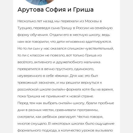
Арутова София и Гриша
Несколько лет назад мы переехали из Москвы в
Турцию, переведя сына Гришу в России на семейную
форму обучения. Отдали его в местную школу, ведь
нам все говорили, что дети мгновенно адаптируются.
Но то ли сын у нас оказался слишком чувствительный,
то ли с классом не повезло, вот только Гриша из
весёлого, активного и дружелюбного мальчика
превратился в вечно грустного, одинокого,
неуверенного в себе «ёжика». Для нас это был
тревожный звоночек, и мы решили вернуться к
российской школе онлайн-формата хотя бы на время,
пока Гришка не привыкнет к новой стране.
Перед тем как выбрать онлайн-школу, брали пробные
дни в разных местах, сравнивали программы,
смотрели, как ребёнок реагирует. Честно говоря,
многое смущало. В некоторых школах было ощущение
формального подхода, а количество уроков вызывало