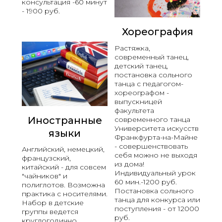
консультация -60 минут
- 1900 руб.
Хореография
Растяжка,
современный танец,
детский танец,
постановка сольного
танца с педагогом-
хореографом -
выпускницей
факультета
Иностранные
современного танца
Университета искусств
языки
Франкфурта-на-Майне
- совершенствовать
Английский, немецкий,
себя можно не выходя
французский,
из дома!
китайский - для совсем
Индивидуальный у
рок
"чайников" и
60 мин.-1200 руб.
полиглотов. Возможна
Постановка сольного
практика с носителями.
танца для конкурса или
Набор в детские
поступления - от 12000
группы ведется
руб.
круглогодично.