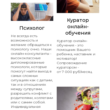
Куратор
онлайн-
Психолог
обучения
Не всегда есть
возможность и
Куратор онлайн-
желание обращаться к
обучения - это
психологу очно. Наши
помощник Вашего
онлайн-консультанты -
ребенка, наставник и
высококлассные
мотиватор!
дипломированные
Сопровождение
психологи, которые
куратором -
помогут найти выход в
от 7 000 руб/месяц.
самых сложных
ситуациях как с детьми,
так и в отношениях
между супругами,
разрешить конфликт с
родителями, коллегами
или с самим собой.
Индивидуальная