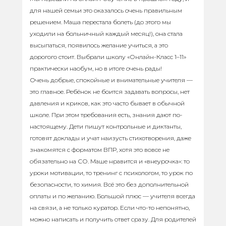
для нашей семьи это оказалось очень правильным
решением. Маша перестала болеть (до этого мы
уходили на больничный каждый месяц!), она стала
высыпаться, появилось желание учиться, а это
дорогого стоит. Выбрали школу «Онлайн-Класс 1–11»
практически наобум, но в итоге очень рады!
Очень добрые, спокойные и внимательные учителя —
это главное. Ребёнок не боится задавать вопросы, нет
давления и криков, как это часто бывает в обычной
школе. При этом требования есть, знания дают по-
настоящему. Дети пишут контрольные и диктанты,
готовят доклады и учат наизусть стихотворения, даже
знакомятся с форматом ВПР, хотя это вовсе не
обязательно на СО. Маше нравится и «внеурочка»: то
уроки мотивации, то тренинг с психологом, то урок по
безопасности, то химия. Всё это без дополнительной
оплаты и по желанию. Большой плюс — учителя всегда
на связи, а не только куратор. Если что-то непонятно,
можно написать и получить ответ сразу. Для родителей