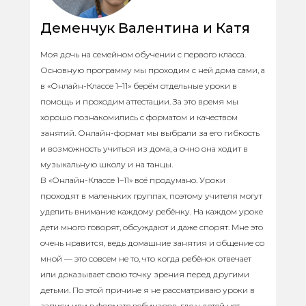
Деменчук Валентина и Катя
Моя дочь на семейном обучении с первого класса.
Основную программу мы проходим с ней дома сами, а
в «Онлайн-Классе 1–11» берём отдельные уроки в
помощь и проходим аттестации. За это время мы
хорошо познакомились с форматом и качеством
занятий. Онлайн-формат мы выбрали за его гибкость
и возможность учиться из дома, а очно она ходит в
музыкальную школу и на танцы.
В «Онлайн-Классе 1–11» всё продумано. Уроки
проходят в маленьких группах, поэтому учителя могут
уделить внимание каждому ребёнку. На каждом уроке
дети много говорят, обсуждают и даже спорят. Мне это
очень нравится, ведь домашние занятия и общение со
мной — это совсем не то, что когда ребёнок отвечает
или доказывает свою точку зрения перед другими
детьми. По этой причине я не рассматриваю уроки в
записи или в формате вебинаров, где у детей нет