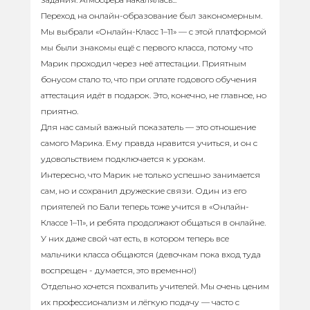
Переход на онлайн-образование был закономерным.
Мы выбрали «Онлайн-Класс 1–11» — с этой платформой
мы были знакомы ещё с первого класса, потому что
Марик проходил через неё аттестации. Приятным
бонусом стало то, что при оплате годового обучения
аттестация идёт в подарок. Это, конечно, не главное, но
приятно.
Для нас самый важный показатель — это отношение
самого Марика. Ему правда нравится учиться, и он с
удовольствием подключается к урокам.
Интересно, что Марик не только успешно занимается
сам, но и сохранил дружеские связи. Один из его
приятелей по Бали теперь тоже учится в «Онлайн-
Классе 1–11», и ребята продолжают общаться в онлайне.
У них даже свой чат есть, в котором теперь все
мальчики класса общаются (девочкам пока вход туда
воспрещен - думается, это временно!)
Отдельно хочется похвалить учителей. Мы очень ценим
их профессионализм и лёгкую подачу — часто с