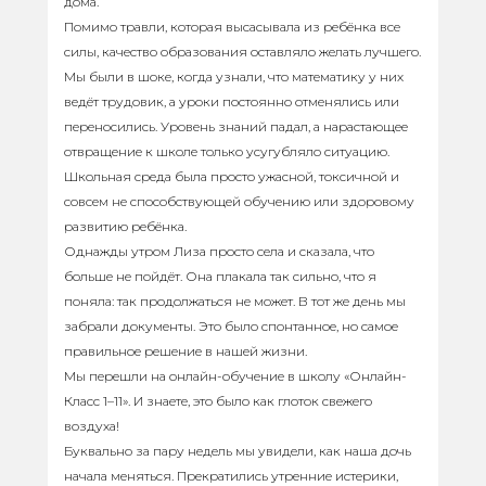
дома.
Помимо травли, которая высасывала из ребёнка все
силы, качество образования оставляло желать лучшего.
Мы были в шоке, когда узнали, что математику у них
ведёт трудовик, а уроки постоянно отменялись или
переносились. Уровень знаний падал, а нарастающее
отвращение к школе только усугубляло ситуацию.
Школьная среда была просто ужасной, токсичной и
совсем не способствующей обучению или здоровому
развитию ребёнка.
Однажды утром Лиза просто села и сказала, что
больше не пойдёт. Она плакала так сильно, что я
поняла: так продолжаться не может. В тот же день мы
забрали документы. Это было спонтанное, но самое
правильное решение в нашей жизни.
Мы перешли на онлайн-обучение в школу «Онлайн-
Класс 1–11». И знаете, это было как глоток свежего
воздуха!
Буквально за пару недель мы увидели, как наша дочь
начала меняться. Прекратились утренние истерики,